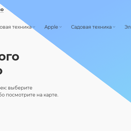
во
овая техника
Apple
Садовая техника
Эл
ого
о
ек: выберите
ибо посмотрите на карте.