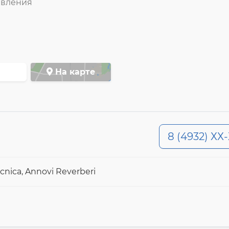
авления
На карте
8 (4932) ХХ
nica, Annovi Reverberi